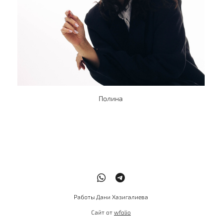
Полина
Работы Дани Хазигалиева
Сайт от
wfolio